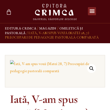
EDITURA CRIMCA
MAGAZIN
OMILETICĂ ȘI
/
/
PASTORALĂ
/ IATĂ, V-AM SPUS VOUĂ (MATEI 28, 7)
PREOCUPĂRI DE PEDAGOGIE PASTORALĂ COMPARATĂ
Iată, V-am spus