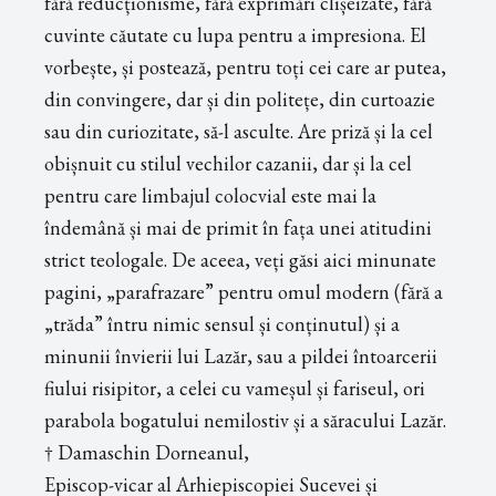
fără reducționisme, fără exprimări clișeizate, fără
cuvinte căutate cu lupa pentru a impresiona. El
vorbește, și postează, pentru toți cei care ar putea,
din convingere, dar și din politețe, din curtoazie
sau din curiozitate, să-l asculte. Are priză și la cel
obișnuit cu stilul vechilor cazanii, dar și la cel
pentru care limbajul colocvial este mai la
îndemână și mai de primit în fața unei atitudini
strict teologale. De aceea, veți găsi aici minunate
pagini, „parafrazare” pentru omul modern (fără a
„trăda” întru nimic sensul și conținutul) și a
minunii învierii lui Lazăr, sau a pildei întoarcerii
fiului risipitor, a celei cu vameșul și fariseul, ori
parabola bogatului nemilostiv și a săracului Lazăr.
† Damaschin Dorneanul,
Episcop-vicar al Arhiepiscopiei Sucevei și