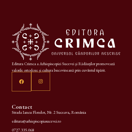
Editura Crimca a Arhiepiscopiei Sucevei și Rădăuților promovează
valorile ortodoxe și cultura bucovineană prin cuvântul tipărit.
Contact
Strada Iancu Flondor, Nr. 2 Suceava, România
editura@arhiepiscopiasucevei.ro
0727.335.068