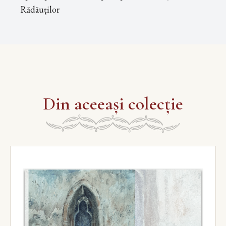
Rădăuților
Din aceeași colecție