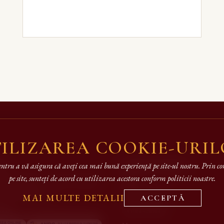
ILIZAREA COOKIE-URI
ct
Linkuri Rapide
entru a vă asigura că aveți cea mai bună experiență pe site-ul nostru. Prin 
pe site, sunteți de acord cu utilizarea acestora conform politicii noastre.
ncu Flondor, Nr. 2 Suceava, România
Autori
hiepiscopiasucevei.ro
Catalog editorial
MAI MULTE DETALII
ACCEPTĂ
.068
Revista Candela