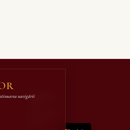
LOR
Informații
continuarea navigării
Contact
Condiții de publicare
English
Peer review