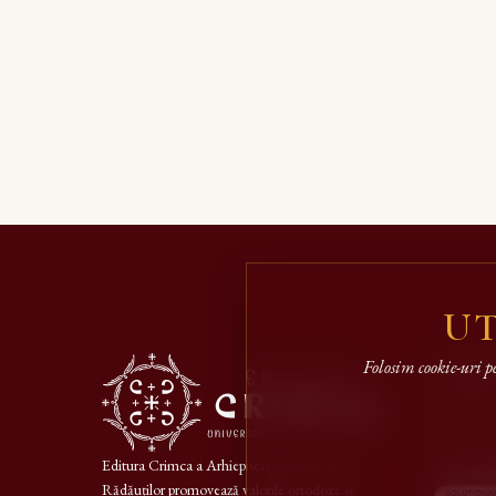
UT
Conta
Folosim cookie-uri p
Strada Ia
editura@ar
Editura Crimca a Arhiepiscopiei Sucevei și
0727.335
Rădăuților promovează valorile ortodoxe și