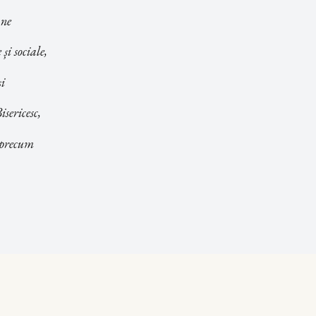
 ne
și sociale,
și
sericesc,
, precum