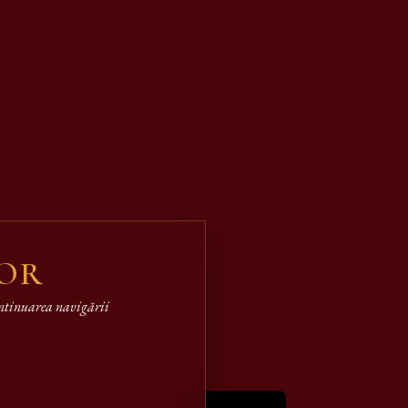
LOR
continuarea navigării
English