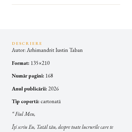
DESCRIERE
Autor: Arhimandrit Iustin Taban
Format:
135×210
Număr pagini:
168
Anul publicării:
2026
Tip copertă:
cartonată
“
F
iul Meu,
Îți scriu Eu, Tatăl tău, despre toate lucrurile care te