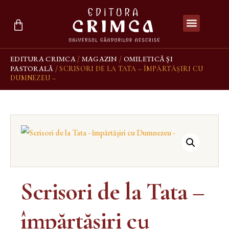
EDITURA CRIMCA
MAGAZIN
OMILETICĂ ȘI
/
/
PASTORALĂ
/ SCRISORI DE LA TATA – ÎMPĂRTĂȘIRI CU
DUMNEZEU –
Scrisori de la Tata –
împărtășiri cu