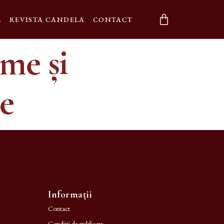
L
REVISTA CANDELA
CONTACT
me și
e
Informații
Contact
Condiții de publicare