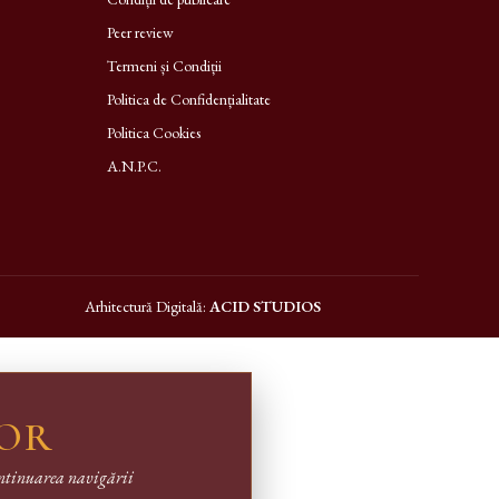
Peer review
Termeni și Condiții
Politica de Confidențialitate
Politica Cookies
A.N.P.C.
Arhitectură Digitală:
ACID STUDIOS
LOR
continuarea navigării