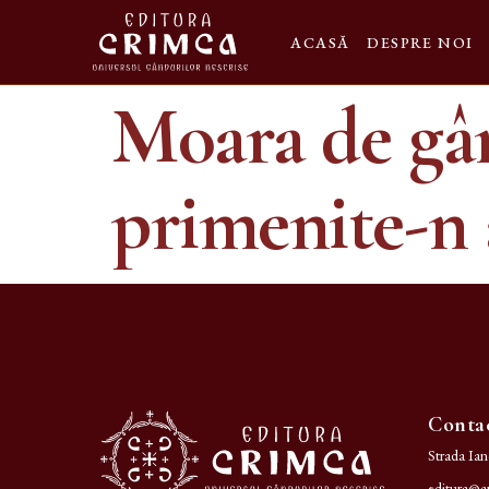
ACASĂ
DESPRE NOI
Moara de gâ
primenite-n
Conta
Strada Ia
editura@ar