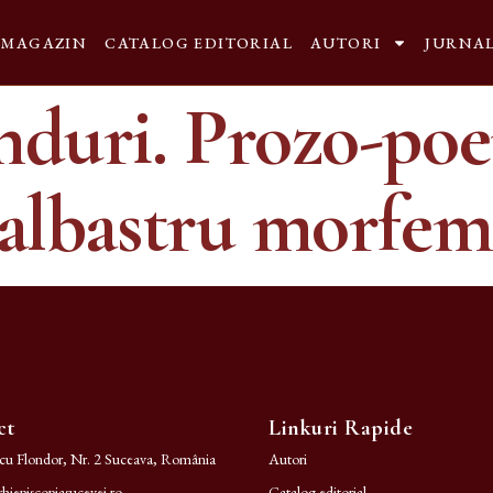
MAGAZIN
CATALOG EDITORIAL
AUTORI
JURNA
nduri. Prozo-poe
 albastru morfem
ct
Linkuri Rapide
ncu Flondor, Nr. 2 Suceava, România
Autori
hiepiscopiasucevei.ro
Catalog editorial