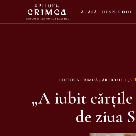
ACASĂ
DESPRE NOI
EDITURA CRIMCA
ARTICOLE
/
/ „A 
„A iubit cărţile
de ziua S