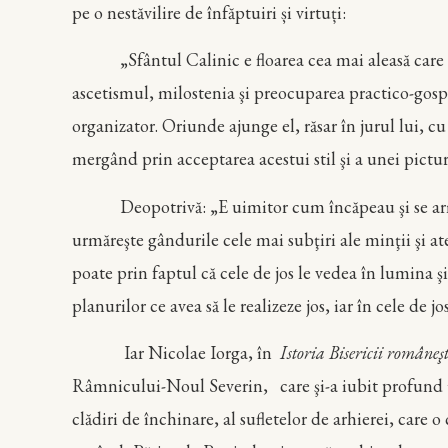
pe o nestăvilire de înfăptuiri și virtuți:
„Sfântul Calinic e floarea cea mai aleasă care a răsă
ascetismul, milostenia şi preocuparea practico-gospo
organizator. Oriunde ajunge el, răsar în jurul lui, cu
mergând prin acceptarea acestui stil şi a unei pictur
Deopotrivă: „E uimitor cum încăpeau şi se armoniz
urmăreşte gândurile cele mai subţiri ale minţii şi at
poate prin faptul că cele de jos le vedea în lumina
planurilor ce avea să le realizeze jos, iar în cele de 
Iar Nicolae Iorga, în
Istoria Bisericii româneşt
Râmnicului-Noul Severin, care şi-a iubit profund ţara 
clădiri de închinare, al sufletelor de arhierei, ca