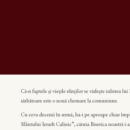
Că-n faptele și viețile sfinților se vădește iubirea lu
sărbătoare este o nouă chemare la comuniune.
Cu ceva decenii în urmă, ba-i pe aproape chiar împl
Sfântului Ierarh Calinic”, căruia Biserica noastră i-