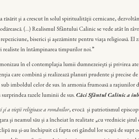
rit şi a crescut în solul spiritualităţii cernicane, dezvoltând
dărească. (…) Realismul Sfântului Calinic se vede atât în râvna
 repeziciune, biserici şi aşezăminte pentru viaţa religioasă. El
i realiste în întâmpinarea timpurilor noi.”
au în el contemplaţia lumii dumnezeieşti şi privirea atentă
enţia care combină şi realizează planuri prudente şi precise de 
 şi sub imboldul celor de sus. în armonia frumoasă a raţiunilo
jos surprindea razele luminii de sus.
Căci Sfântul Calinic a iubi
i şi a vieţii religioase a românilor
, evocă și patriotismul episcop
şi neamul său și a încheiat în realitate „cu vrednicie şirul cura
re o clipă nu şi-au închipuit că fapta ori gândul lor scapă d