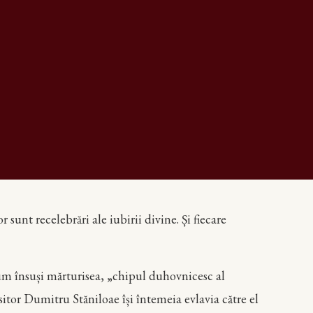
 sunt recelebrări ale iubirii divine. Și fiecare
um însuși mărturisea, „chipul duhovnicesc al
sitor Dumitru Stăniloae își întemeia evlavia către el