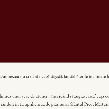
i Dumnezeu nu cred să-ncapă tăgadă. Iar sărbătorile închinate lor
inirea unui veac de atunci, „încercând să zugrăvească”, așa c
a rânduit în 11 aprilie ziua de prăznuire, Sfântul Preot Mărturi