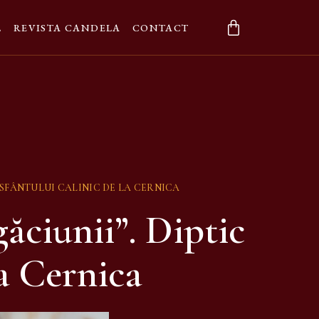
L
REVISTA CANDELA
CONTACT
UA SFÂNTULUI CALINIC DE LA CERNICA
găciunii”. Diptic
la Cernica