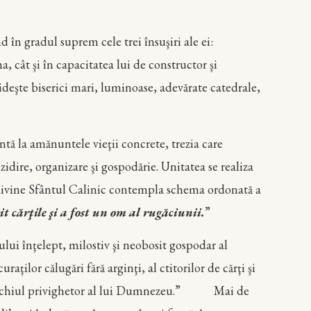
 în gradul suprem cele trei însuşiri ale ei:
, cât şi în capacitatea lui de constructor şi
 zideşte biserici mari, luminoase, adevărate catedrale,
 la amănuntele vieţii concrete, trezia care
zidire, organizare şi gospodărie. Unitatea se realiza
r divine Sfântul Calinic contempla schema ordonată a
t cărţile şi a fost un om al rugăciunii.
”
ului înţelept, milostiv şi neobosit gospodar al
ţilor călugări fără arginţi, al ctitorilor de cărţi şi
e supt ochiul privighetor al lui Dumnezeu.” Mai de